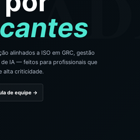
CA
o por
icantes
ação alinhados a ISO em GRC, gestão
de IA — feitos para profissionais que
alta criticidade.
ula de equipe
→