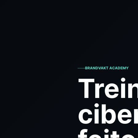
BRANDVAKT ACADEMY
Trei
cibe