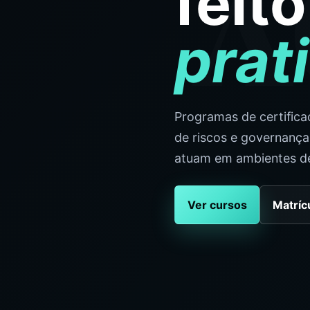
A
feit
prat
Programas de certific
de riscos e governança 
atuam em ambientes de 
Ver cursos
Matríc