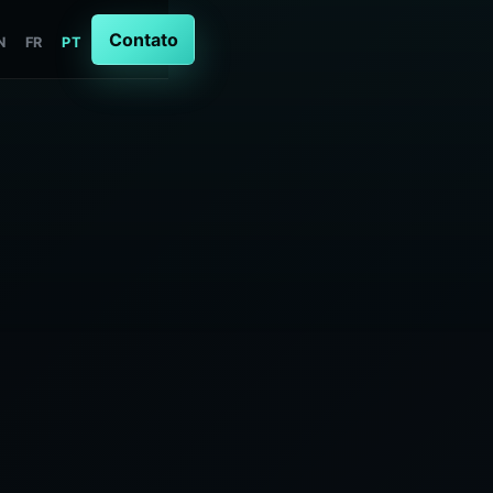
Contato
N
FR
PT