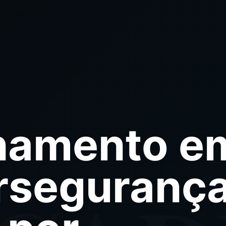
namento e
rseguranç