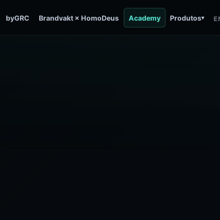
byGRC
Brandvakt × HomoDeus
Academy
Produtos
▾
E